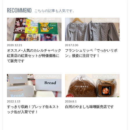
RECOMMEND
こちらの記事も人気です。
YOUKIYA商品紹介
YOUKIYA商品紹介
2020.12.21
2017.3.30
オススメ~人気のカレルチャペック
フランシュリッペ「でっかいリボ
紅茶店の紅茶セットが特価価格に
ン」後姿に注目です！
て販売です
YOUKIYA商品紹介
YOUKIYA商品紹介
2022.1.15
2026.8.1
すっきり収納！ブレッド缶＆スト
白河のやましち味噌販売店です
ック缶が入荷です！