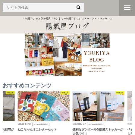
＊雑貨☆ナチュラル雑貨・カントリー雑貨☆シュシュドママン・マシュカシュ
おすすめコンテンツ
PICK UP
PICK UP
2020.10.18
2020.09.27
2020.09.22
YOUKIYA商品紹介
YOUKIYA商品紹介
YOUKI
ねこちゃんミニレターセット
便利なダンボール&紙袋ストッカーが
ベビーミニギフ
人気です！
した?