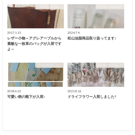
YOUKIYA商品紹介
YOUKIYA商品紹介
2017.1.15
2024.7.4
レザー小物～アグレアーブルから
松山油脂商品取り扱ってます♪
素敵な一枚革のバッグが入荷です
よ～
YOUKIYA商品紹介
YOUKIYA商品紹介
2018.6.22
2021.8.16
可愛い柄の靴下が入荷♪
ドライフラワー入荷しました?