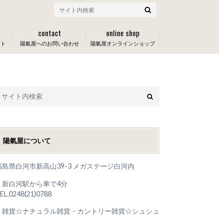
contact
online shop
ート
陽氣屋へのお問い合わせ
陽氣屋オンラインショップ
陽氣屋について
福島県白河市新高山39-3 メガステージ白河内
＊新白河駅から車で4分
EL.0248(21)0788
＊雑貨☆ナチュラル雑貨・カントリー雑貨☆シュシュ