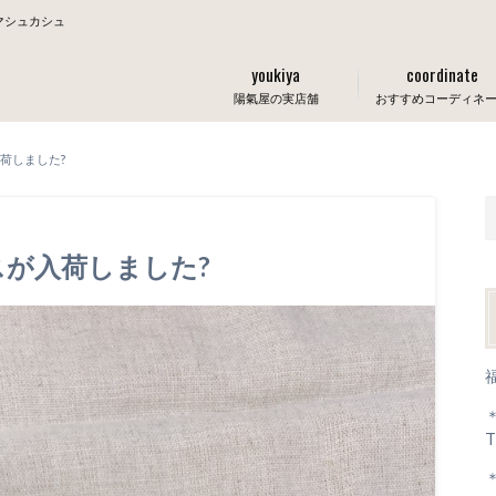
マシュカシュ
youkiya
coordinate
陽氣屋の実店舗
おすすめコーディネ
荷しました?
が入荷しました?
T