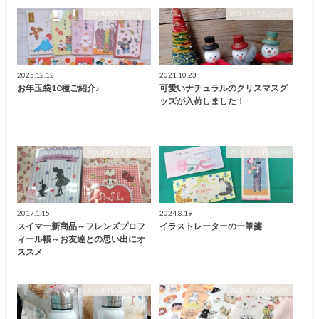
YOUKIYA商品紹介
YOUKIYA商品紹介
2025.12.12
2021.10.23
お年玉袋10種ご紹介♪
可愛いナチュラルのクリスマスグ
ッズが入荷しました！
YOUKIYA商品紹介
YOUKIYA商品紹介
2017.1.15
2024.8.19
スイマー新商品～フレンズプロフ
イラストレーターの一筆箋
ィール帳～お友達との思い出にオ
ススメ
YOUKIYA商品紹介
YOUKIYA商品紹介