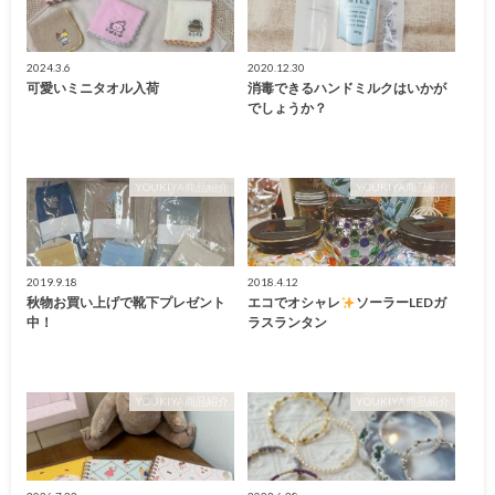
2024.3.6
2020.12.30
可愛いミニタオル入荷
消毒できるハンドミルクはいかが
でしょうか？
YOUKIYA商品紹介
YOUKIYA商品紹介
2019.9.18
2018.4.12
秋物お買い上げで靴下プレゼント
エコでオシャレ
ソーラーLEDガ
中！
ラスランタン
YOUKIYA商品紹介
YOUKIYA商品紹介