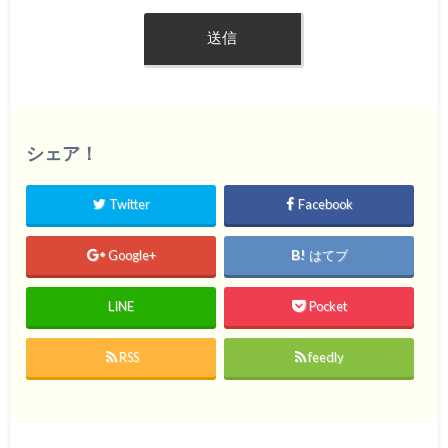
シェア！
Twitter
Facebook
Google+
はてブ
LINE
Pocket
RSS
feedly