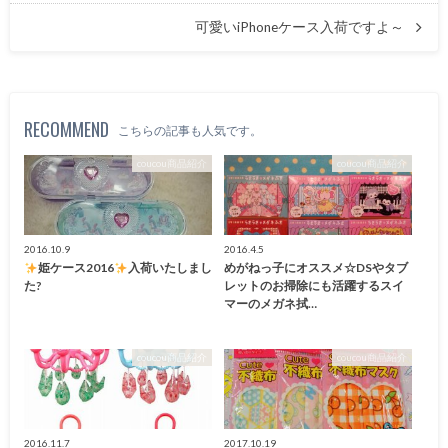
可愛いiPhoneケース入荷ですよ～
RECOMMEND
こちらの記事も人気です。
coucou商品紹介
coucou商品紹介
2016.10.9
2016.4.5
姫ケース2016
入荷いたしまし
めがねっ子にオススメ☆DSやタブ
た?
レットのお掃除にも活躍するスイ
マーのメガネ拭…
coucou商品紹介
coucou商品紹介
2016.11.7
2017.10.19