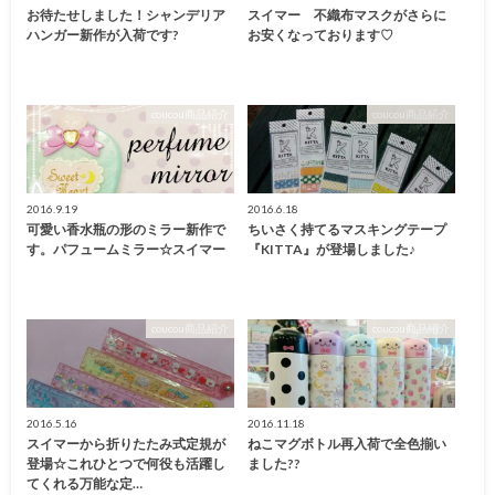
お待たせしました！シャンデリア
スイマー 不織布マスクがさらに
ハンガー新作が入荷です?
お安くなっております♡
coucou商品紹介
coucou商品紹介
2016.9.19
2016.6.18
可愛い香水瓶の形のミラー新作で
ちいさく持てるマスキングテープ
す。パフュームミラー☆スイマー
『KITTA』が登場しました♪
coucou商品紹介
coucou商品紹介
2016.5.16
2016.11.18
スイマーから折りたたみ式定規が
ねこマグボトル再入荷で全色揃い
登場☆これひとつで何役も活躍し
ました??
てくれる万能な定…