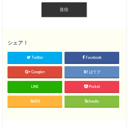
シェア！
Twitter
Facebook
Google+
はてブ
LINE
Pocket
RSS
feedly