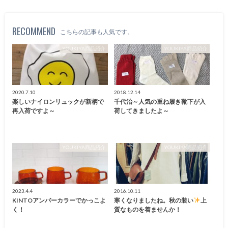
RECOMMEND
こちらの記事も人気です。
YOUKIYA商品紹介
YOUKIYA商品紹介
2020.7.10
2018.12.14
楽しいナイロンリュックが新柄で
千代治～人気の重ね履き靴下が入
再入荷ですよ～
荷してきましたよ～
YOUKIYA商品紹介
YOUKIYA商品紹介
2023.4.4
2016.10.11
KINTOアンバーカラーでかっこよ
寒くなりましたね。秋の装い
上
く！
質なものを着ませんか！