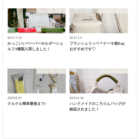
YOUKIYA商品紹介
YOUKIYA商品紹介
2017.7.13
2017.1.3
かっこいいペーパーホルダーシェ
フランシュリッペ＊ケーキ箱Bag
ルフ3種類入荷しました！
おすすめです♡
YOUKIYA商品紹介
YOUKIYA商品紹介
2025.8.25
2021.6.16
クルクル簡単最後まで♪
ハンドメイドのころりんバッグが
納品されました！