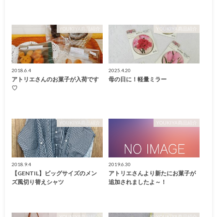
YOUKIYA商品紹介
YOUKIYA商品紹介
2018.6.4
2025.4.20
アトリエさんのお菓子が入荷です
母の日に！軽量ミラー
♡
YOUKIYA商品紹介
YOUKIYA商品紹介
2018.9.4
2019.6.30
【GENTIL】ビッグサイズのメン
アトリエさんより新たにお菓子が
ズ風切り替えシャツ
追加されましたよ～！
YOUKIYA商品紹介
YOUKIYA商品紹介