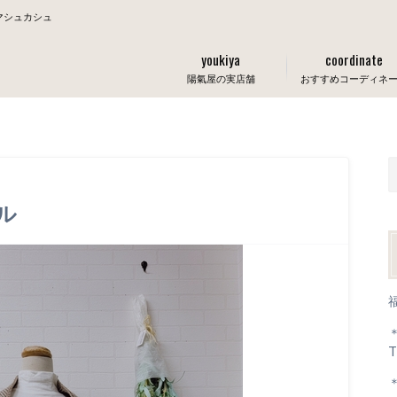
マシュカシュ
youkiya
coordinate
陽氣屋の実店舗
おすすめコーディネ
ル
T