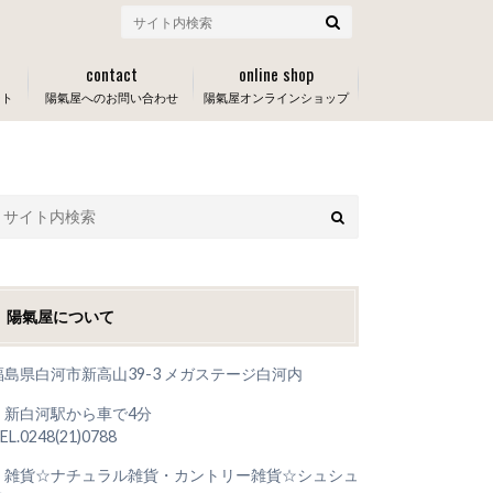
contact
online shop
ート
陽氣屋へのお問い合わせ
陽氣屋オンラインショップ
陽氣屋について
福島県白河市新高山39-3 メガステージ白河内
＊新白河駅から車で4分
EL.0248(21)0788
＊雑貨☆ナチュラル雑貨・カントリー雑貨☆シュシュ