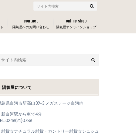
contact
online shop
ート
陽氣屋へのお問い合わせ
陽氣屋オンラインショップ
陽氣屋について
福島県白河市新高山39-3 メガステージ白河内
＊新白河駅から車で4分
EL.0248(21)0788
＊雑貨☆ナチュラル雑貨・カントリー雑貨☆シュシュ