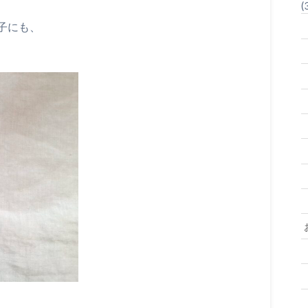
(
子にも、