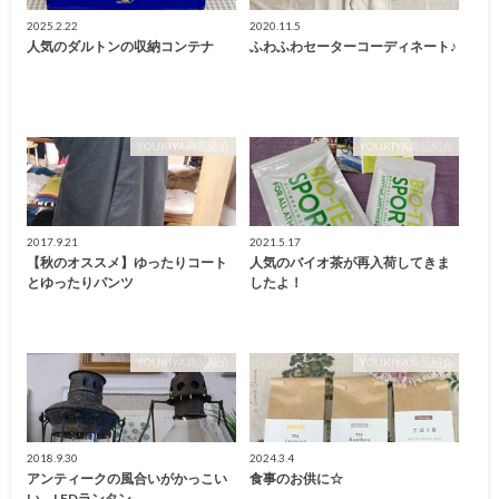
2025.2.22
2020.11.5
人気のダルトンの収納コンテナ
ふわふわセーターコーディネート♪
YOUKIYA商品紹介
YOUKIYA商品紹介
2017.9.21
2021.5.17
【秋のオススメ】ゆったりコート
人気のバイオ茶が再入荷してきま
とゆったりパンツ
したよ！
YOUKIYA商品紹介
YOUKIYA商品紹介
2018.9.30
2024.3.4
アンティークの風合いがかっこい
食事のお供に☆
い。LEDランタン