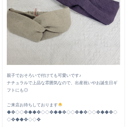
親子でおそろいで付けても可愛いです♪
ナチュラルで上品な雰囲気なので、出産祝いやお誕生日ギ
フトにも◎
ご来店お待ちしております
◆❖◇◇❖◆◆❖◇◇❖◆◆❖◇◇❖◆❖◇◇❖◆◆❖◇
◇❖◆◆❖◇◇❖