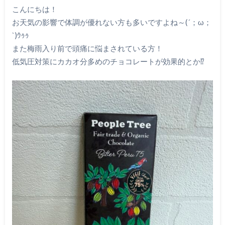
こんにちは！
お天気の影響で体調が優れない方も多いですよね～(´；ω；
`)ｳｩｩ
また梅雨入り前で頭痛に悩まされている方！
低気圧対策にカカオ分多めのチョコレートが効果的とか⁉