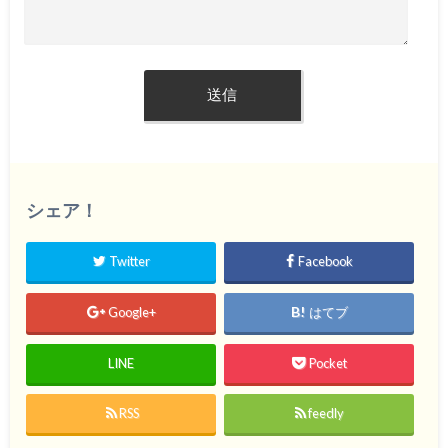
シェア！
Twitter
Facebook
Google+
はてブ
LINE
Pocket
RSS
feedly