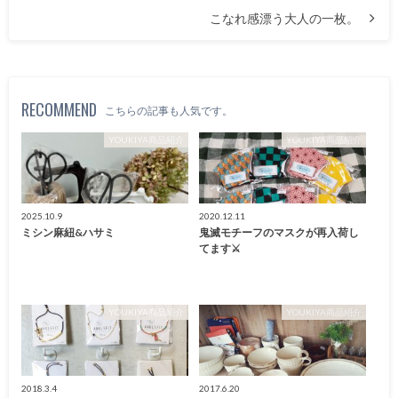
こなれ感漂う大人の一枚。
RECOMMEND
こちらの記事も人気です。
YOUKIYA商品紹介
YOUKIYA商品紹介
2025.10.9
2020.12.11
ミシン麻紐&ハサミ
鬼滅モチーフのマスクが再入荷し
てます⚔
YOUKIYA商品紹介
YOUKIYA商品紹介
2018.3.4
2017.6.20