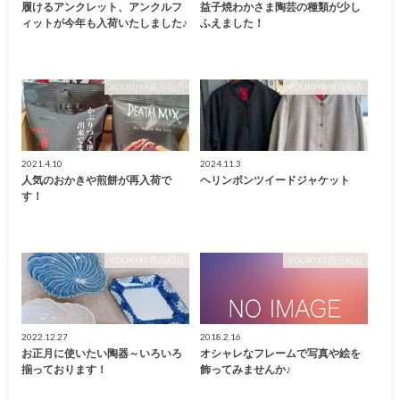
履けるアンクレット、アンクルフ
益子焼わかさま陶芸の種類が少し
ィットが今年も入荷いたしました♪
ふえました！
YOUKIYA商品紹介
YOUKIYA商品紹介
2021.4.10
2024.11.3
人気のおかきや煎餅が再入荷で
ヘリンボンツイードジャケット
す！
YOUKIYA商品紹介
YOUKIYA商品紹介
2022.12.27
2018.2.16
お正月に使いたい陶器～いろいろ
オシャレなフレームで写真や絵を
揃っております！
飾ってみませんか♪