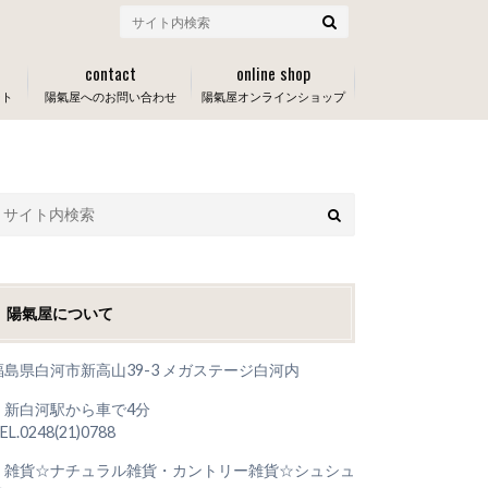
contact
online shop
ート
陽氣屋へのお問い合わせ
陽氣屋オンラインショップ
陽氣屋について
福島県白河市新高山39-3 メガステージ白河内
＊新白河駅から車で4分
EL.0248(21)0788
＊雑貨☆ナチュラル雑貨・カントリー雑貨☆シュシュ