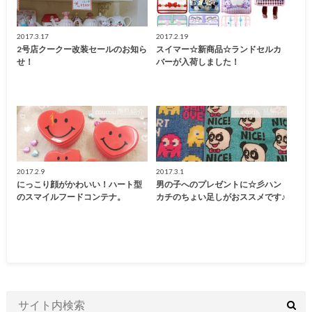
2017.3.17
2017.2.19
2号店クークー改装セールのお知ら
スイマー☆新商品☆ランドセルカ
せ！
バーが入荷しました！
coucou商品紹介
coucou商品紹介
2017.2.9
2017.3.1
にっこり顔がかわいい！ハート型
男の子へのプレゼントに☆彡ハン
のスマイルフードコンテナ。
カチのちょい足しがおススメです♪