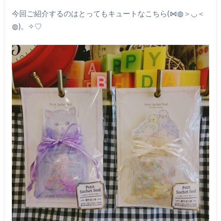
今回ご紹介するのはとってもキュートなこちら(⋈◍＞◡＜
◍)。✧♡