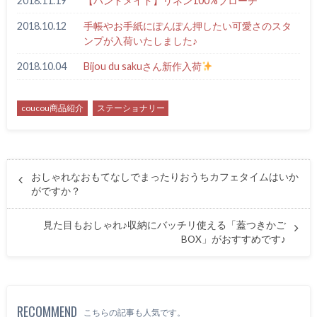
2018.11.19
【ハンドメイド】リネン100%ブローチ
2018.10.12
手帳やお手紙にぽんぽん押したい可愛さのスタ
ンプが入荷いたしました♪
2018.10.04
Bijou du sakuさん新作入荷
coucou商品紹介
ステーショナリー
おしゃれなおもてなしでまったりおうちカフェタイムはいか
がですか？
見た目もおしゃれ♪収納にバッチリ使える「蓋つきかご
BOX」がおすすめです♪
RECOMMEND
こちらの記事も人気です。