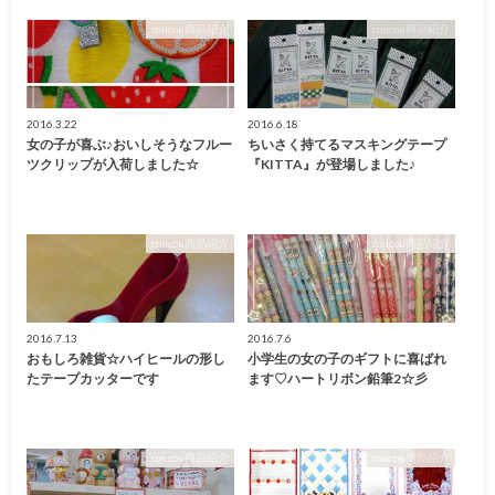
coucou商品紹介
coucou商品紹介
2016.3.22
2016.6.18
女の子が喜ぶ♪おいしそうなフルー
ちいさく持てるマスキングテープ
ツクリップが入荷しました☆
『KITTA』が登場しました♪
coucou商品紹介
coucou商品紹介
2016.7.13
2016.7.6
おもしろ雑貨☆ハイヒールの形し
小学生の女の子のギフトに喜ばれ
たテープカッターです
ます♡ハートリボン鉛筆2☆彡
coucou商品紹介
coucou商品紹介