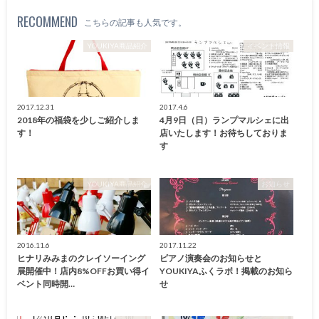
RECOMMEND
こちらの記事も人気です。
YOUKIYA商品紹介
イベント情報
2017.12.31
2017.4.6
2018年の福袋を少しご紹介しま
4月9日（日）ランプマルシェに出
す！
店いたします！お待ちしておりま
す
YOUKIYA商品紹介
お知らせ
2016.11.6
2017.11.22
ヒナリみみまのクレイソーイング
ピアノ演奏会のお知らせと
展開催中！店内8%OFFお買い得イ
YOUKIYAふくラボ！掲載のお知ら
ベント同時開…
せ