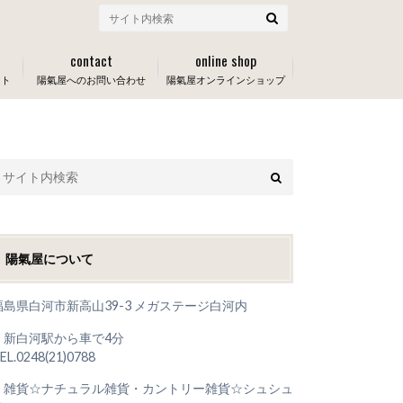
contact
online shop
ート
陽氣屋へのお問い合わせ
陽氣屋オンラインショップ
陽氣屋について
福島県白河市新高山39-3 メガステージ白河内
＊新白河駅から車で4分
EL.0248(21)0788
＊雑貨☆ナチュラル雑貨・カントリー雑貨☆シュシュ