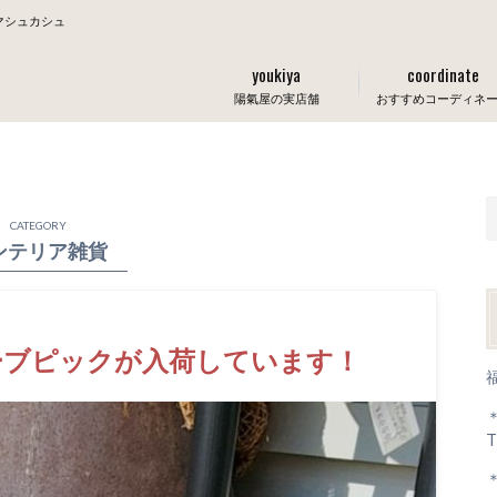
マシュカシュ
youkiya
coordinate
陽氣屋の実店舗
おすすめコーディネ
CATEGORY
ンテリア雑貨
ーブピックが入荷しています！
T