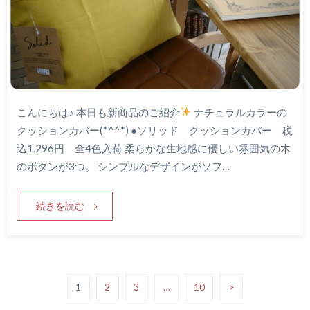
こんにちは♪ 本日も新商品のご紹介
ナチュラルカラーの
クッションカバー(*^^*) ●ソリッド クッションカバー 税
込1,296円 全4色入荷 柔らかな生地感に優しい雰囲気の木
のボタンが3つ。 シンプルなデザインがソフ…
続きを読む
1
2
3
…
10
>