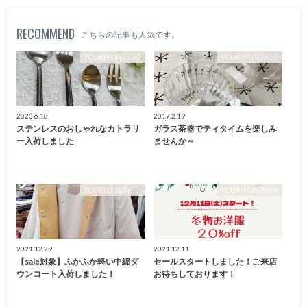
RECOMMEND
こちらの記事も人気です。
YOUKIYA商品紹介
YOUKIYA商品紹介
2023.6.18
2017.2.19
ステンレスのおしゃれなカトラリ
ガラス茶器でティタイムを楽しみ
ー入荷しました
ませんか～
YOUKIYA商品紹介
YOUKIYA商品紹介
2021.12.29
2021.12.11
【sale対象】ふかふか軽い中綿ダ
セールスタートしました！ご来店
ウンコート入荷しました！
お待ちしております！