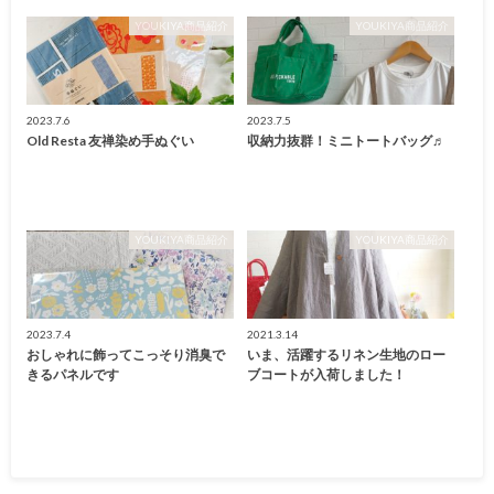
YOUKIYA商品紹介
YOUKIYA商品紹介
2023.7.6
2023.7.5
Old Resta 友禅染め手ぬぐい
収納力抜群！ミニトートバッグ♬
YOUKIYA商品紹介
YOUKIYA商品紹介
2023.7.4
2021.3.14
おしゃれに飾ってこっそり消臭で
いま、活躍するリネン生地のロー
きるパネルです
ブコートが入荷しました！