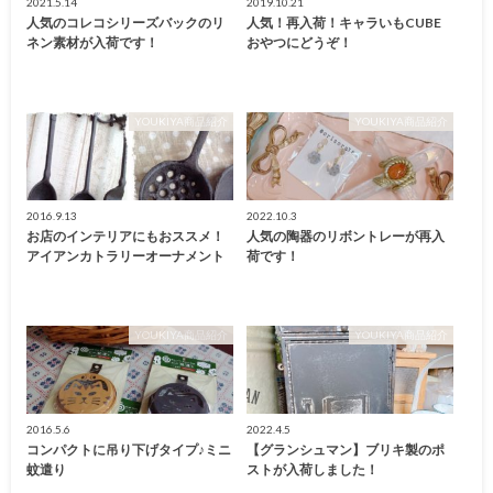
2021.5.14
2019.10.21
人気のコレコシリーズバックのリ
人気！再入荷！キャラいもCUBE
ネン素材が入荷です！
おやつにどうぞ！
YOUKIYA商品紹介
YOUKIYA商品紹介
2016.9.13
2022.10.3
お店のインテリアにもおススメ！
人気の陶器のリボントレーが再入
アイアンカトラリーオーナメント
荷です！
YOUKIYA商品紹介
YOUKIYA商品紹介
2016.5.6
2022.4.5
コンパクトに吊り下げタイプ♪ミニ
【グランシュマン】ブリキ製のポ
蚊遣り
ストが入荷しました！