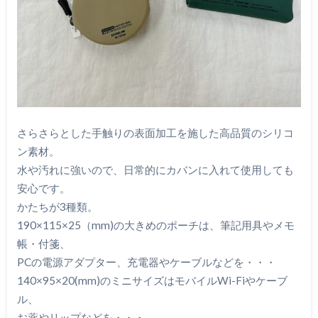
さらさらとした手触りの表面加工を施した高品質のシリコ
ン素材。
水や汚れに強いので、日常的にカバンに入れて使用しても
安心です。
かたちが3種類。
190×115×25（mm)の大きめのポーチは、筆記用具やメモ
帳・付箋、
PCの電源アダプター、充電器やケーブルなどを・・・
140×95×20(mm)のミニサイズはモバイルWi-Fiやケーブ
ル、
お薬やリップなどを・・・