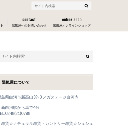
contact
online shop
ート
陽氣屋へのお問い合わせ
陽氣屋オンラインショップ
陽氣屋について
福島県白河市新高山39-3 メガステージ白河内
＊新白河駅から車で4分
EL.0248(21)0788
＊雑貨☆ナチュラル雑貨・カントリー雑貨☆シュシュ