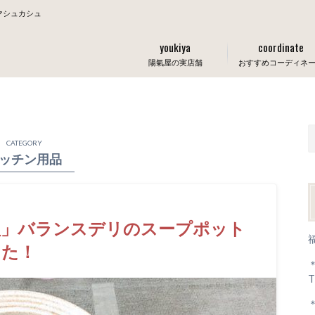
マシュカシュ
youkiya
coordinate
陽氣屋の実店舗
おすすめコーディネ
CATEGORY
ッチン用品
理」バランスデリのスープポット
した！
T