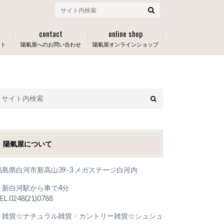
contact
online shop
ート
陽氣屋へのお問い合わせ
陽氣屋オンラインショップ
陽氣屋について
福島県白河市新高山39-3 メガステージ白河内
＊新白河駅から車で4分
EL.0248(21)0788
＊雑貨☆ナチュラル雑貨・カントリー雑貨☆シュシュ