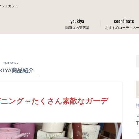
マシュカシュ
youkiya
coordinate
陽氣屋の実店舗
おすすめコーディネ
CATEGORY
KIYA商品紹介
デニング～たくさん素敵なガーデ
T